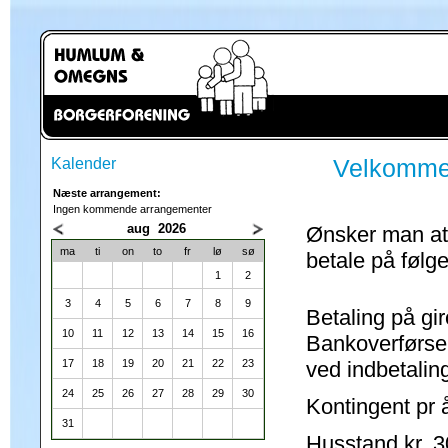
Kalender
Velkommen
Næste arrangement:
Ingen kommende arrangementer
aug 2026
Ønsker man at
ma
ti
on
to
fr
lø
sø
betale på følg
1
2
3
4
5
6
7
8
9
Betaling på gir
10
11
12
13
14
15
16
Bankoverførsel
17
18
19
20
21
22
23
ved indbetalin
24
25
26
27
28
29
30
Kontingent pr å
Struer Kommune
31
Husstand kr. 