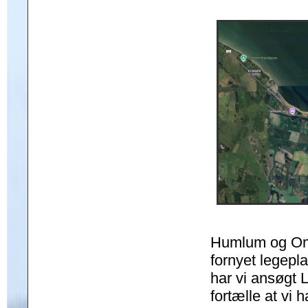
Humlum og Ome
fornyet legepl
har vi ansøgt
fortælle at vi h