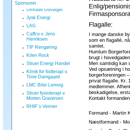
Område Udvalget
Sponsorer
Enlig/pensionis
Jysk Energi
Firmasponsora
LAG
Flagalle:
Caffco v. Jens
Henriksen
I mange danske bye
TIP Rengøring
som en flagallé, nå
samlet.
Kilen Rock
Humlum Borgerforeni
Struer Energi Handel
brugt i hovedgaden,
Klinik for fodterapi v.
Men samtidig kan de
Trine Damgaard
Ved opsætning i h
borgerforeningen –
LMC Biler Lemvig
privat flagalle. Kr.
Struer fysioterapi v.
medlemmer. Afhente
Morten Graversen
beskadigelse, erstat
RHIF`s Venner
Kontakt formanden 
Mr. Arthur
Formand - Martin K
Kloster`s Malerfirma v.
Jens Kloster
Næstformand - Mon
SPAR Humlum v. Lars