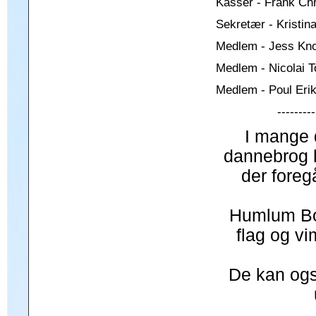
Kassér - Frank Ch
Daugbjerg
Sekretær - Kristin
Private sponsorater
Medlem - Jess Kn
Medlem - Nicolai T
Medlem - Poul Eri
---------
I mange d
dannebrog 
der foreg
Humlum Bor
flag og vi
De kan ogs