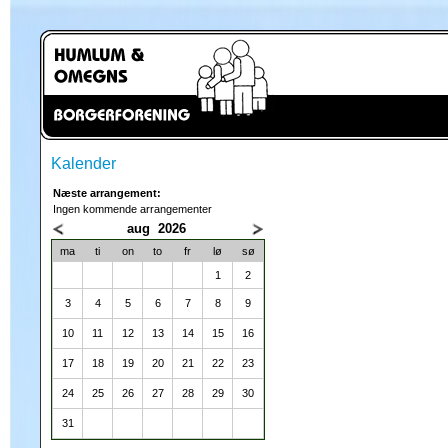
Kalender
Næste arrangement:
Ingen kommende arrangementer
aug 2026
ma
ti
on
to
fr
lø
sø
1
2
3
4
5
6
7
8
9
10
11
12
13
14
15
16
17
18
19
20
21
22
23
24
25
26
27
28
29
30
Struer Kommune
31