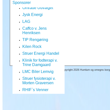
Område Udvalget
Sponsorer
Jysk Energi
LAG
Caffco v. Jens
Henriksen
TIP Rengøring
Kilen Rock
Struer Energi Handel
Klinik for fodterapi v.
Trine Damgaard
LMC Biler Lemvig
© Copyright 2026 Humlum og omegns borger
Struer fysioterapi v.
Morten Graversen
RHIF`s Venner
Mr. Arthur
Kloster`s Malerfirma v.
Jens Kloster
SPAR Humlum v. Lars