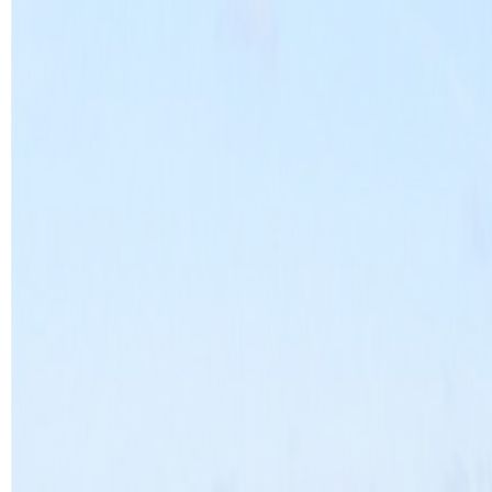
Daugbjerg
Private sponsorater