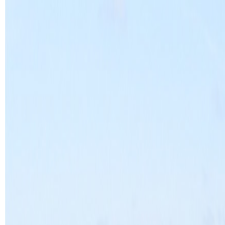
Daugbjerg
Private sponsorater