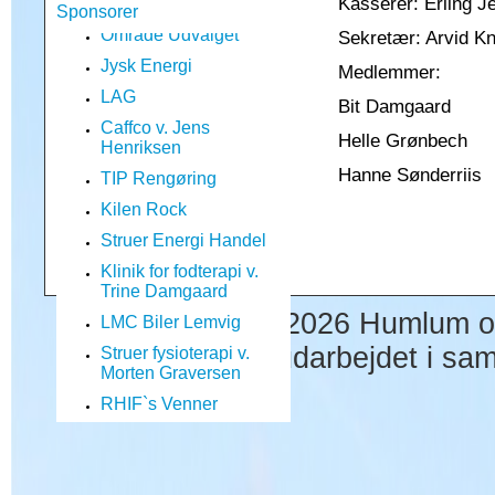
Område Udvalget
Kasserer: Erling 
Sponsorer
Jysk Energi
Sekretær: Arvid K
LAG
Medlemmer:
Caffco v. Jens
Bit Damgaard
Henriksen
Helle Grønbech
TIP Rengøring
Hanne Sønderriis
Kilen Rock
Struer Energi Handel
Klinik for fodterapi v.
Trine Damgaard
LMC Biler Lemvig
© Copyright 2026 Humlum og
Struer fysioterapi v.
Morten Graversen
udarbejdet i s
RHIF`s Venner
Mr. Arthur
Kloster`s Malerfirma v.
Jens Kloster
SPAR Humlum v. Lars