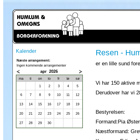
Kalender
Resen - Hum
Næste arrangement:
er en lille sund for
Ingen kommende arrangementer
apr 2026
ma
ti
on
to
fr
lø
sø
Vi har 150 aktive
1
2
3
4
5
Derudover har vi 
6
7
8
9
10
11
12
13
14
15
16
17
18
19
Bestyrelsen:
20
21
22
23
24
25
26
Formand:Pia Øste
27
28
29
30
Næstformand: Gre
Struer Kommune